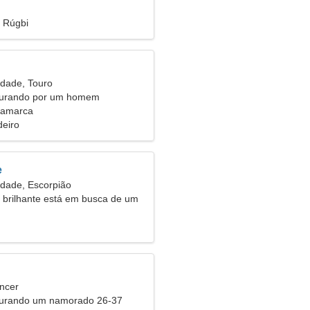
, Rúgbi
idade, Touro
curando por um homem
inamarca
eiro
e
idade, Escorpião
brilhante está em busca de um
eiro
ncer
curando um namorado 26-37