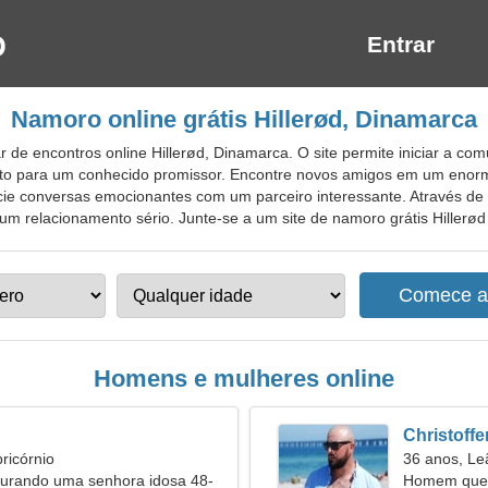
Entrar
Namoro online grátis Hillerød, Dinamarca
de encontros online Hillerød, Dinamarca. O site permite iniciar a co
certo para um conhecido promissor. Encontre novos amigos em um enor
inicie conversas emocionantes com um parceiro interessante. Através d
m relacionamento sério. Junte-se a um site de namoro grátis Hillerød p
Homens e mulheres online
Christoffe
ricórnio
36 anos, Le
rando uma senhora idosa 48-
Homem quer