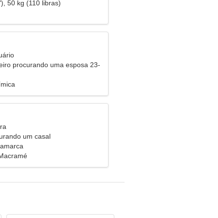
), 50 kg (110 libras)
uário
eiro procurando uma esposa 23-
ímica
ra
urando um casal
inamarca
 Macramé