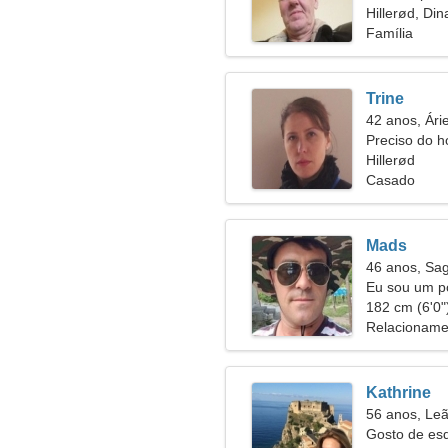
51
Hillerød, Di
Família
Trine
42 anos, Ári
Preciso do h
juntos
Hillerød
Casado
Mads
46 anos, Sag
Eu sou um po
incomum
182 cm (6'0")
Relacioname
Kathrine
56 anos, Le
Gosto de esq