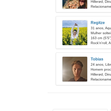
Hillerød, Di
Relacioname
Regitze
31 anos, Aqu
Mulher solte
39
163 cm (5'5")
Rock'n'roll, A
Tobias
24 anos, Lib
Homem proc
Hillerød, Di
Relacioname