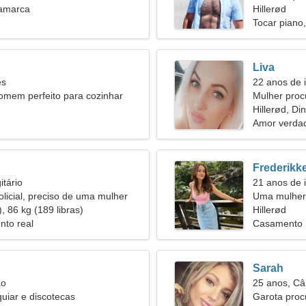
namarca
Hillerød
Tocar piano
Liva
es
22 anos de 
omem perfeito para cozinhar
Mulher pro
Hillerød, D
Amor verdad
Frederikk
itário
21 anos de 
licial, preciso de uma mulher
Uma mulher 
, 86 kg (189 libras)
amor verdad
Hillerød
nto real
Casamento
Sarah
ão
25 anos, Câ
uiar e discotecas
Garota pro