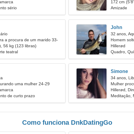
namarca
172 cm (5'8"
nto sério
Amizade
John
ário
32 anos, Aq
ira a procura de um marido 33-
Homem solt
, 56 kg (123 libras)
31
Hillerød
rte teatral
Quadro, Qu
Simone
ra
34 anos, Lib
urando uma mulher 24-29
Mulher proc
namarca
Hillerød, D
nto de curto prazo
Meditação,
Como funciona DnkDatingGo