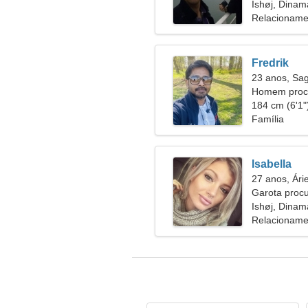
Ishøj, Dinam
Relacioname
Fredrik
23 anos, Sag
Homem proc
184 cm (6'1")
Família
Isabella
27 anos, Ári
Garota proc
Ishøj, Dinam
Relacioname