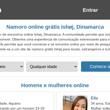
Entrar
Namoro online grátis Ishøj, Dinamarca
 de encontros online Ishøj, Dinamarca. A comunidade permite que vo
sponível. Obtenha uma experiência de comunicação interessante para e
e permite que você converse e se encontre online por meio de pesquisa
te-se a um site de namoro grátis Ishøj para locais, estrangeiros e turi
Homens e mulheres online
Ella
dade, Aquário
34 anos, Es
urando por um homem 23-33
Mulher solt