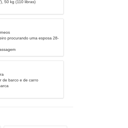
), 50 kg (110 libras)
êmeos
eiro procurando uma esposa 28-
Massagem
ra
r de barco e de carro
marca