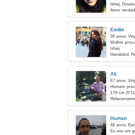
Ishøj, Dinam
Amor verdad
Emilie
35 anos, Vi
Mulher proc
Ishøj
Handebol, R
Ali
57 anos, Vi
Homem procu
179 cm (5'11"
Relacioname
Human
46 anos, Esc
Eu sou um ge