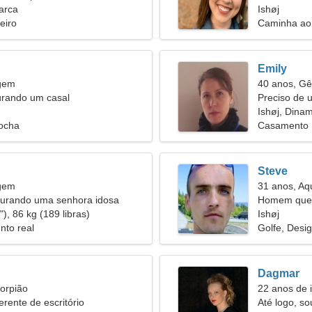
arca
Ishøj
eiro
Caminha ao 
Emily
rgem
40 anos, G
urando um casal
Preciso de 
viajarmos ju
Ishøj, Dina
ocha
Casamento
Steve
rgem
31 anos, Aq
rando uma senhora idosa
Homem quer
), 86 kg (189 libras)
Ishøj
nto real
Golfe, Desig
Dagmar
orpião
22 anos de 
rente de escritório
Até logo, s