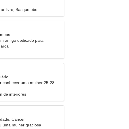
ar livre, Basquetebol
êmeos
um amigo dedicado para
ntos
marca
uário
 conhecer uma mulher 25-28
n de interiores
idade, Câncer
ou uma mulher graciosa