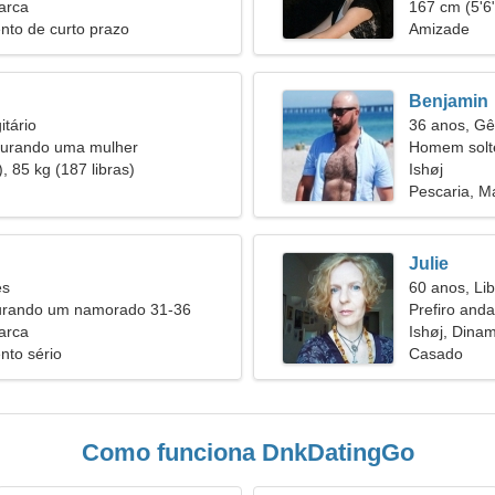
arca
167 cm (5'6"
nto de curto prazo
Amizade
Benjamin
itário
36 anos, G
urando uma mulher
Homem solt
, 85 kg (187 libras)
31
Ishøj
Pescaria, 
Julie
es
60 anos, Lib
urando um namorado 31-36
Prefiro anda
arca
Ishøj, Dina
nto sério
Casado
Como funciona DnkDatingGo