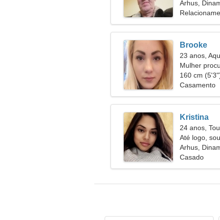
Arhus, Dina
Relacioname
Brooke
23 anos, Aqu
Mulher proc
160 cm (5'3")
Casamento
Kristina
24 anos, Tou
Até logo, so
Arhus, Dina
Casado