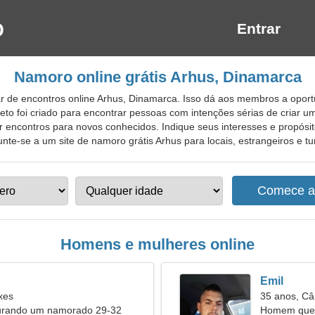
Entrar
Namoro online grátis Arhus, Dinamarca
 de encontros online Arhus, Dinamarca. Isso dá aos membros a oport
jeto foi criado para encontrar pessoas com intenções sérias de criar u
cer encontros para novos conhecidos. Indique seus interesses e propós
te-se a um site de namoro grátis Arhus para locais, estrangeiros e tur
Homens e mulheres online
Emil
xes
35 anos, Câ
urando um namorado 29-32
Homem quer