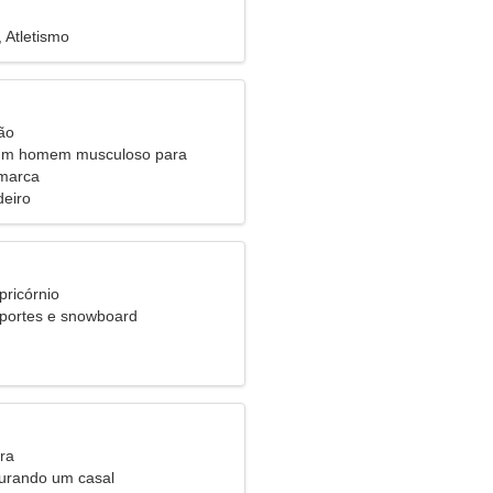
i, Atletismo
ão
 um homem musculoso para
tos
amarca
eiro
pricórnio
portes e snowboard
ra
urando um casal