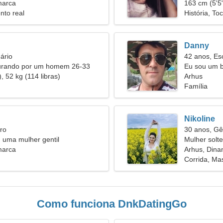
marca
163 cm (5'5"
nto real
História, Toc
Danny
ário
42 anos, Es
urando por um homem 26-33
Eu sou um b
, 52 kg (114 libras)
mulher habi
Arhus
Família
Nikoline
ro
30 anos, G
u uma mulher gentil
Mulher solt
marca
38
Arhus, Din
Corrida, M
Como funciona DnkDatingGo