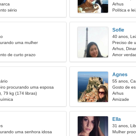
marca
Arhus
nto sério
Política e le
Sofie
ão
40 anos, Le
urando uma mulher
Preciso de
passear jun
Arhus, Din
nto de curto prazo
Amor verdad
Agnes
ário
55 anos, Ca
iro procurando uma esposa
Gosto de es
, 79 kg (174 libras)
Arhus
Química
Amizade
Ella
es
31 anos, Lib
rando uma senhora idosa
Mulher proc