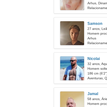
Arhus, Dina
Relacioname
Samson
27 anos, Le
Homem proc
Arhus
Relacioname
Nicolai
32 anos, Aqu
Homem solte
186 cm (6'2")
Aventuras, 
Jamal
58 anos, Ári
Homem procu