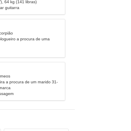
), 64 kg (141 libras)
ar guitarra
corpião
logueiro a procura de uma
lidosa
êmeos
eira a procura de um marido 31-
amarca
assagem