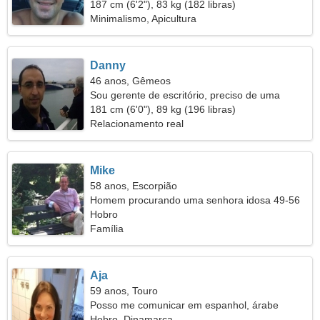
187 cm (6'2"), 83 kg (182 libras)
Minimalismo, Apicultura
Danny
46 anos, Gêmeos
Sou gerente de escritório, preciso de uma
mulher gentil
181 cm (6'0"), 89 kg (196 libras)
Relacionamento real
Mike
58 anos, Escorpião
Homem procurando uma senhora idosa 49-56
Hobro
Família
Aja
59 anos, Touro
Posso me comunicar em espanhol, árabe
Hobro, Dinamarca