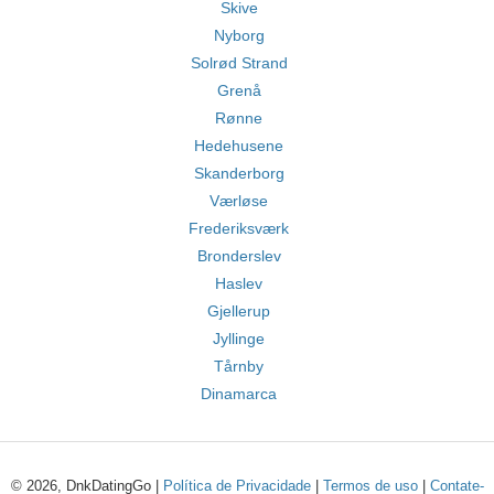
Skive
Nyborg
Solrød Strand
Grenå
Rønne
Hedehusene
Skanderborg
Værløse
Frederiksværk
Bronderslev
Haslev
Gjellerup
Jyllinge
Tårnby
Dinamarca
© 2026, DnkDatingGo |
Política de Privacidade
|
Termos de uso
|
Contate-