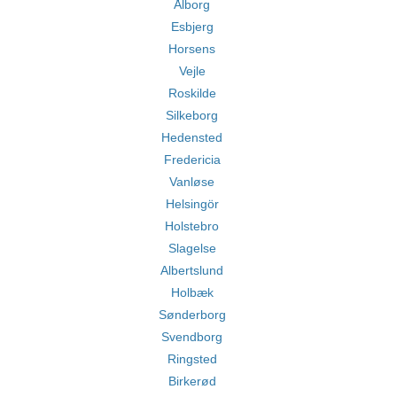
Ålborg
Esbjerg
Horsens
Vejle
Roskilde
Silkeborg
Hedensted
Fredericia
Vanløse
Helsingör
Holstebro
Slagelse
Albertslund
Holbæk
Sønderborg
Svendborg
Ringsted
Birkerød