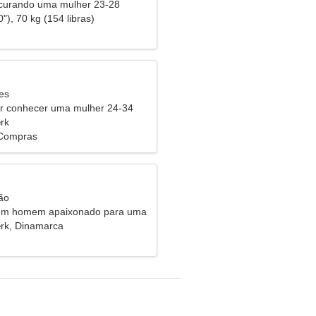
urando uma mulher 23-28
"), 70 kg (154 libras)
es
 conhecer uma mulher 24-34
rk
 Compras
ão
 um homem apaixonado para uma
rk, Dinamarca