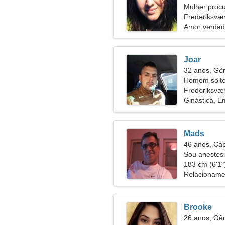
Mulher proc
Frederiksvæ
Amor verdad
Joar
32 anos, G
Homem solte
Frederiksvæ
Ginástica, 
Mads
46 anos, Cap
Sou anestes
encantadora
183 cm (6'1")
Relacioname
Brooke
26 anos, G