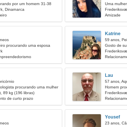
urando por um homem 31-38
Uma mulher 
rk, Dinamarca
de um relac
Frederiksvæ
eiro
Amizade
Katrine
êmeos
59 anos, Pe
iro procurando uma esposa
Gosto de sur
rk
Frederiksvæ
Empreendedorismo
Relacioname
Lau
ricórnio
57 anos, Aq
iologista procurando uma mulher
Homem proc
, 89 kg (196 libras)
53
Frederiksvæ
nto de curto prazo
Relacioname
Yousef
êmeos
23 anos, Câ