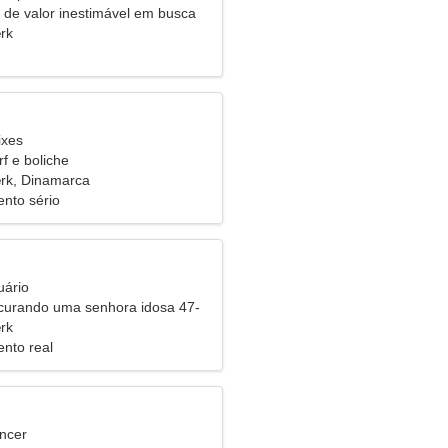
de valor inestimável em busca
ionamento verdadeiro
rk
ixes
f e boliche
rk, Dinamarca
nto sério
uário
urando uma senhora idosa 47-
rk
nto real
ncer