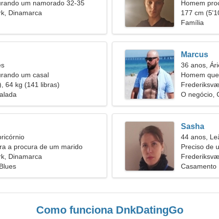
urando um namorado 32-35
Homem proc
rk, Dinamarca
177 cm (5'10
Família
Marcus
es
36 anos, Ári
urando um casal
Homem quer
, 64 kg (141 libras)
Frederiksvæ
alada
O negócio,
Sasha
ricórnio
44 anos, Le
ira a procura de um marido
Preciso de
rk, Dinamarca
família
Frederiksvæ
Blues
Casamento
Como funciona DnkDatingGo