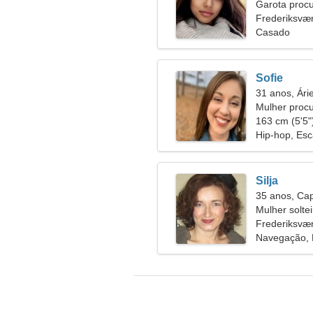
Garota proc
Frederiksvæ
Casado
Sofie
31 anos, Ári
Mulher proc
163 cm (5'5")
Hip-hop, Esc
Silja
35 anos, Cap
Mulher solte
Frederiksvæ
Navegação, 