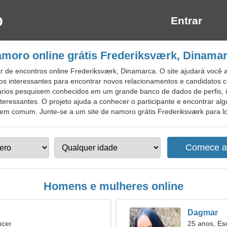
Entrar
moro online grátis Frederiksværk, Dinama
 de encontros online Frederiksværk, Dinamarca. O site ajudará você a 
os interessantes para encontrar novos relacionamentos e candidatos 
uários pesquisem conhecidos em um grande banco de dados de perfis, i
eressantes. O projeto ajuda a conhecer o participante e encontrar alg
em comum. Junte-se a um site de namoro grátis Frederiksværk para loca
Homens e mulheres online
Dagmar
ncer
25 anos, Es