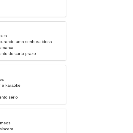
ixes
urando uma senhora idosa
namarca
nto de curto prazo
es
 e karaokê
nto sério
êmeos
sincera