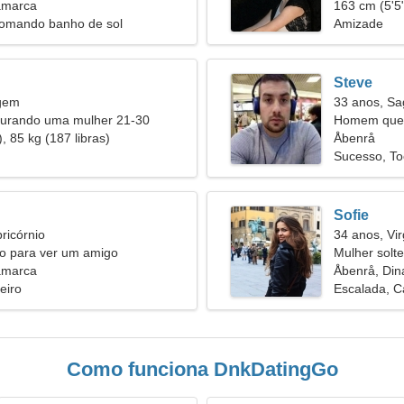
amarca
163 cm (5'5"
Tomando banho de sol
Amizade
Steve
rgem
33 anos, Sag
urando uma mulher 21-30
Homem quer
, 85 kg (187 libras)
Åbenrå
Sucesso, To
Sofie
ricórnio
34 anos, Vi
so para ver um amigo
Mulher solt
amarca
Åbenrå, Di
eiro
Escalada, C
Como funciona DnkDatingGo