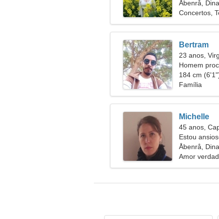
Åbenrå, Din
Concertos, 
Bertram
23 anos, Vi
Homem proc
184 cm (6'1")
Família
Michelle
45 anos, Cap
Estou ansio
maravilhoso
Åbenrå, Din
Amor verdad