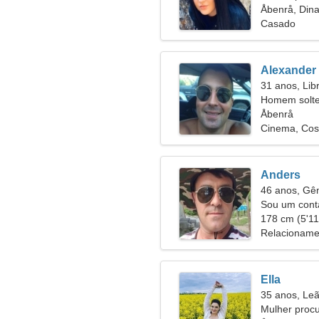
Åbenrå, Din
Casado
Alexander
31 anos, Lib
Homem solte
28
Åbenrå
Cinema, Cos
Anders
46 anos, G
Sou um cont
tímida
178 cm (5'11"
Relacioname
Ella
35 anos, Le
Mulher proc