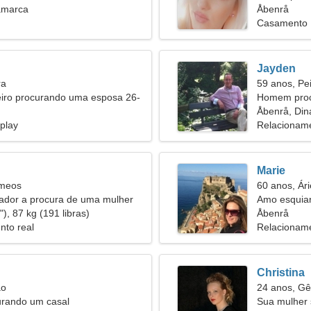
amarca
Åbenrå
Casamento
Jayden
ra
59 anos, Pe
iro procurando uma esposa 26-
Homem proc
Åbenrå, Di
play
Relacioname
Marie
êmeos
60 anos, Ári
ador a procura de uma mulher
Amo esquiar
), 87 kg (191 libras)
Åbenrå
nto real
Relacioname
Christina
ão
24 anos, G
urando um casal
Sua mulher 