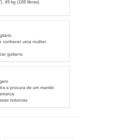
), 49 kg (108 libras)
itário
 conhecer uma mulher
car guitarra
rgem
eira a procura de um marido
namarca
asas noturnas