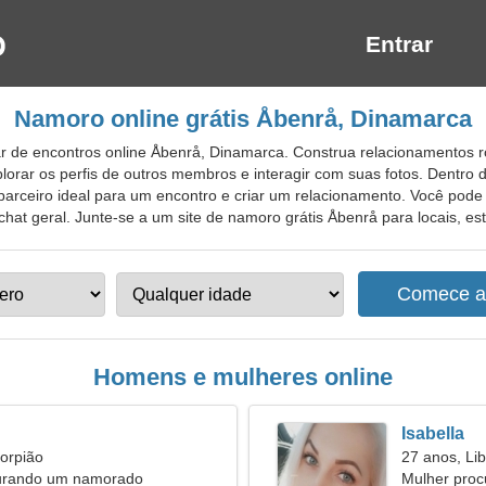
Entrar
Namoro online grátis Åbenrå, Dinamarca
r de encontros online Åbenrå, Dinamarca. Construa relacionamentos 
orar os perfis de outros membros e interagir com suas fotos. Dentro 
parceiro ideal para um encontro e criar um relacionamento. Você pode 
hat geral. Junte-se a um site de namoro grátis Åbenrå para locais, estr
Homens e mulheres online
Isabella
orpião
27 anos, Lib
urando um namorado
Mulher pro